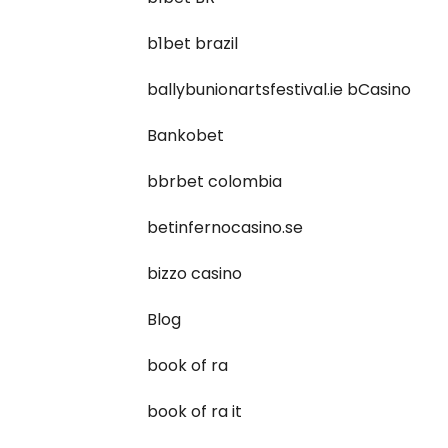
b1bet brazil
ballybunionartsfestival.ie bCasino
Bankobet
bbrbet colombia
betinfernocasino.se
bizzo casino
Blog
book of ra
book of ra it