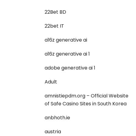
22Bet BD
22bet IT
a16z generative ai
a16z generative ai 1
adobe generative ai 1
Adult
amnistiepdm.org – Official Website
of Safe Casino Sites in South Korea
anbhoth.ie
austria