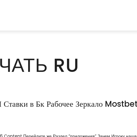
ЧАТЬ RU
 Ставки в Бк Рабочее Зеркало Mostbe
26 Content Перейдите же Раздел “приложения” Зачем Игроку наш